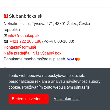
Slubanbricks.sk
Netnakup s.r.o., Tyršova 271, 43801 Žatec, Česká
republika
✉
info@netnakup.sk
☎
+421 222 205 186
(Po-Pi 8:00-16:30)
Kontaktný formulár
Naša predajňa
|
Náš výdajný box
Ponúkame mnoho možností platieb.
Zákaznícky servis
Tento web používa na poskytovanie služieb,
Novinky emailom
personalizáciu reklám a analýzu návštevnosti súbory
cookie. Používaním tohto webu s tým súhlasíte.
Copyright © 2007-2026 (19 rokov s vami)
Netnakup.sk
&
Viac informácií
Beriem na vedomie
NetIQ
. Všetky práva vyhradené.