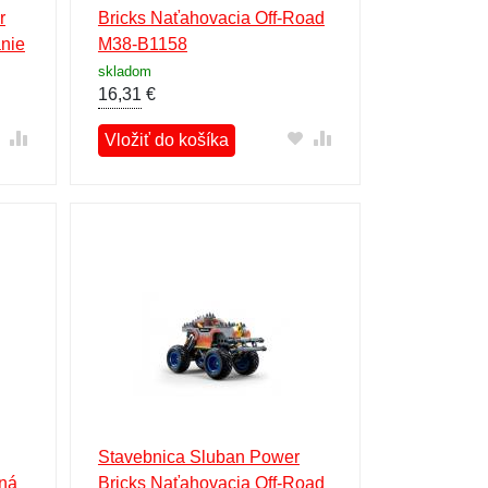
r
Bricks Naťahovacia Off-Road
anie
M38-B1158
skladom
16,31
€
Vložiť do košíka
Stavebnica Sluban Power
dná
Bricks Naťahovacia Off-Road