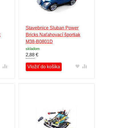
Stavebnice Sluban Power
k
Bricks Naťahovací športiak
M38-B0801D
skladom
2,88
€
Vložiť do košíka