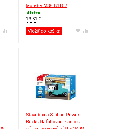
Monster M38-B1162
skladom
16,31
€
Vložiť do košíka
Stavebnica Sluban Power
Bricks Naťahovacie auto s
38-
očami tyrkysový náklaď M38-