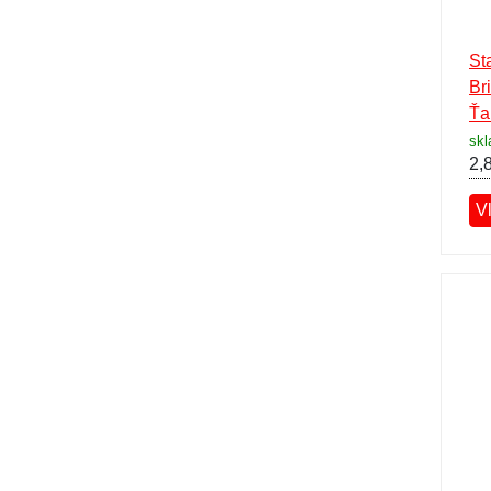
St
Br
Ťa
sk
2,
V