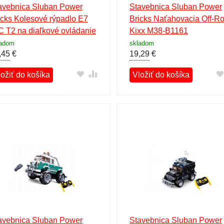
avebnica Sluban Power
Stavebnica Sluban Power
icks Kolesové rýpadlo E7
Bricks Naťahovacia Off-R
C T2 na diaľkové ovládanie
Kixx M38-B1161
8-B1155
ladom
skladom
,45
€
19,29
€
ložiť do košíka
Vložiť do košíka
avebnica Sluban Power
Stavebnica Sluban Power