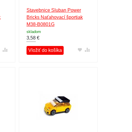
Stavebnice Sluban Power
k
Bricks Naťahovací športiak
M38-B0801G
skladom
3,58
€
Vložiť do košíka