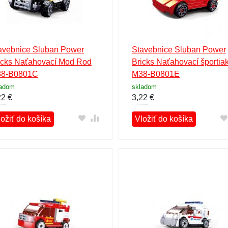
avebnice Sluban Power
Stavebnice Sluban Power
icks Naťahovací Mod Rod
Bricks Naťahovací športia
8-B0801C
M38-B0801E
ladom
skladom
22
€
3,22
€
ložiť do košíka
Vložiť do košíka