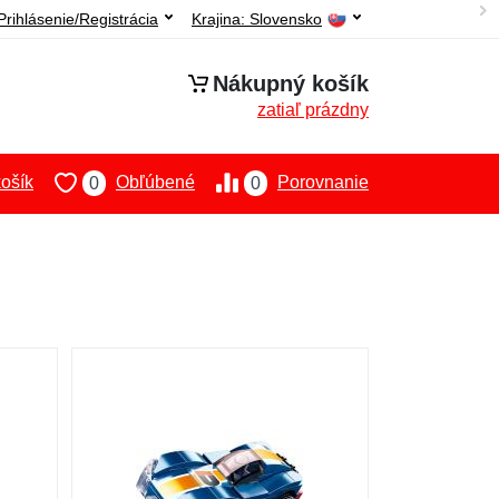
Prihlásenie/Registrácia
Krajina:
Slovensko
Nákupný košík
zatiaľ prázdny
ošík
Obľúbené
Porovnanie
0
0