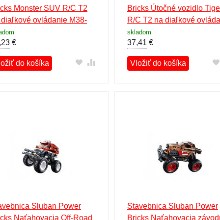
icks Monster SUV R/C T2
Bricks Útočné vozidlo Tige
 diaľkové ovládanie M38-
R/C T2 na diaľkové ovlád
020
M38-B1156
ladom
skladom
,23
€
37,41
€
ložiť do košíka
Vložiť do košíka
avebnica Sluban Power
Stavebnica Sluban Power
icks Naťahovacia Off-Road
Bricks Naťahovacia závo