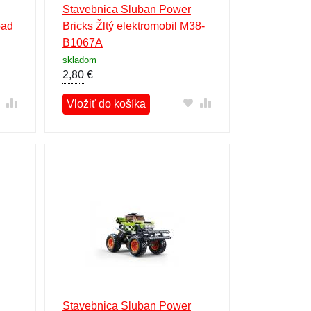
Stavebnica Sluban Power
oad
Bricks Žltý elektromobil M38-
B1067A
skladom
2,80
€
Vložiť do košíka
Stavebnica Sluban Power