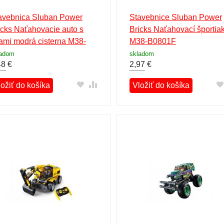
avebnica Sluban Power
Stavebnice Sluban Power
icks Naťahovacie auto s
Bricks Naťahovací športia
ami modrá cisterna M38-
M38-B0801F
072B
ladom
skladom
48
€
2,97
€
ložiť do košíka
Vložiť do košíka