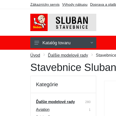
Zákaznícky servis
Výhody nákupu
Doprava a plat
Katalóg tovaru
Army
Úvod
Ďalšie modelové rady
Stavebnice
Fire
Stavebnice Sluban
Girls Dream
Model Bricks
Kategórie
Police
Town
Ďalšie modelové rady
280
Aviation
WWII
1