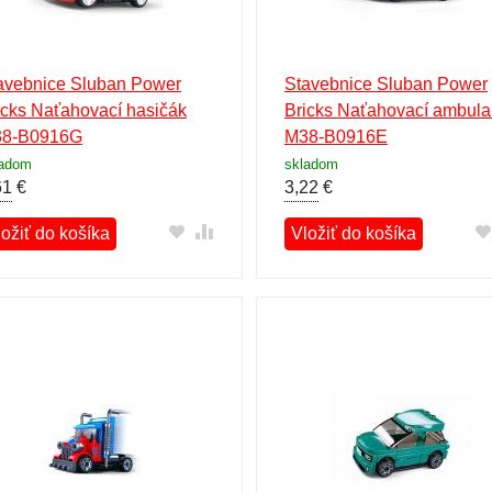
avebnice Sluban Power
Stavebnice Sluban Power
icks Naťahovací hasičák
Bricks Naťahovací ambula
8-B0916G
M38-B0916E
ladom
skladom
61
€
3,22
€
ložiť do košíka
Vložiť do košíka