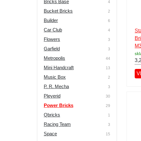
Bricks Base
4
Ďalšie modelové rady
Bucket Bricks
2
Builder
6
Car Club
4
St
Br
Flowers
3
M3
Garfield
3
sk
Metropolis
44
3,
Mini Handcraft
13
V
Music Box
2
P. R. Mecha
3
Pleyerid
30
Power Bricks
29
Qbricks
1
Racing Team
3
Space
15