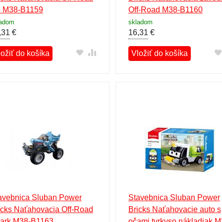
 M38-B1159
Off-Road M38-B1160
ladom
skladom
,31
€
16,31
€
ložiť do košíka
Vložiť do košíka
avebnica Sluban Power
Stavebnica Sluban Power
icks Naťahovacia Off-Road
Bricks Naťahovacie auto s
ark M38-B1163
očami tyrkyso nákladiak M