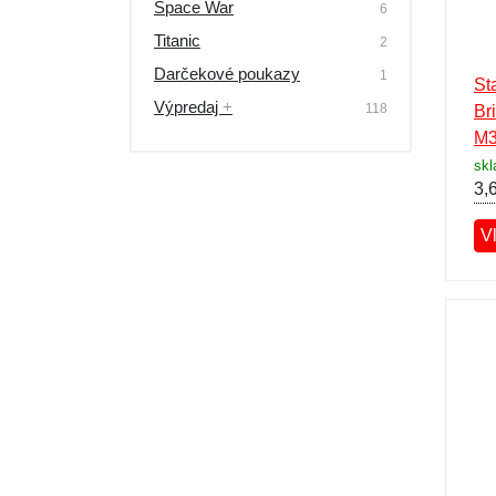
Space War
6
Titanic
2
Darčekové poukazy
1
St
Výpredaj
+
118
Br
M3
sk
3,
V