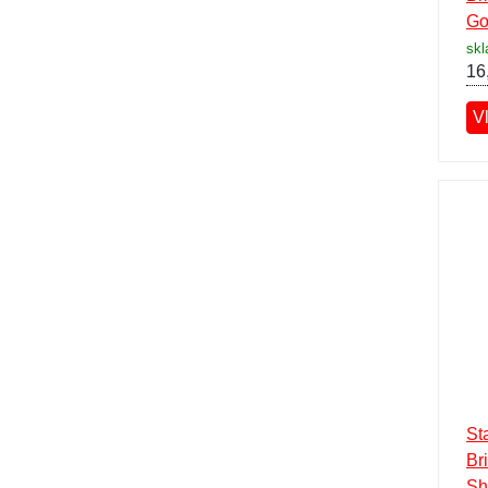
Go
sk
16
V
St
Br
Sh