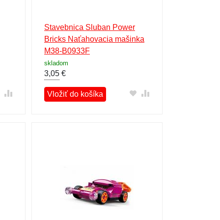
Stavebnica Sluban Power
Bricks Naťahovacia mašinka
M38-B0933F
skladom
3,05
€
Vložiť do košíka