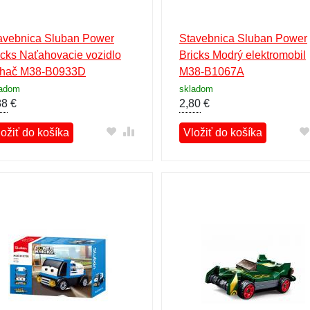
avebnica Sluban Power
Stavebnica Sluban Power
icks Naťahovacie vozidlo
Bricks Modrý elektromobil
hač M38-B0933D
M38-B1067A
ladom
skladom
88
€
2,80
€
ložiť do košíka
Vložiť do košíka