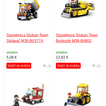
Stavebnica Sluban Town
Stavebnice Sluban Town
Sklápač M38-B0377A
Buldozér M38-B0802
skladom
skladom
5,08
€
12,82
€
Vložiť do košíka
Vložiť do košíka