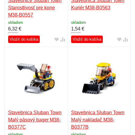
Stavebnice Sluban Town
Stavebnica Sluban Town
Starostlivosť pre kone
Kuriér M38-B0563
M38-B0557
skladom
skladom
6,32
€
1,54
€
Vložiť do košíka
Vložiť do košíka
Stavebnica Sluban Town
Stavebnica Sluban Town
Malý pásový bager M38-
Malý nakladač M38-
B0377C
B0377B
skladom
skladom