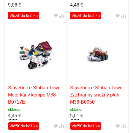
9,06
€
4,46
€
Vložiť do košíka
Vložiť do košíka
Stavebnice Sluban Town
Stavebnice Sluban Town
Motorkár v kempe M38-
Záchranný snežný pluh
B0717E
M38-B0950
skladom
skladom
4,45
€
5,01
€
Vložiť do košíka
Vložiť do košíka