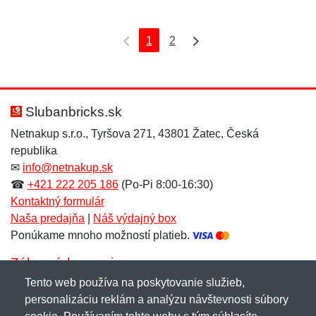
1
2
Slubanbricks.sk
Netnakup s.r.o., Tyršova 271, 43801 Žatec, Česká
republika
✉
info@netnakup.sk
☎
+421 222 205 186
(Po-Pi 8:00-16:30)
Kontaktný formulár
Naša predajňa
|
Náš výdajný box
Ponúkame mnoho možností platieb.
Zákaznícky servis
Tento web používa na poskytovanie služieb,
Novinky emailom
personalizáciu reklám a analýzu návštevnosti súbory