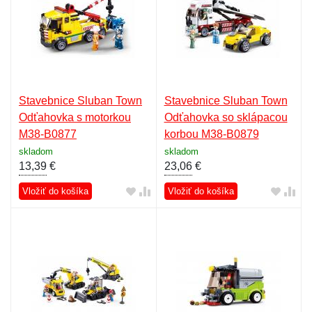
Stavebnice Sluban Town
Stavebnice Sluban Town
Odťahovka s motorkou
Odťahovka so sklápacou
M38-B0877
korbou M38-B0879
skladom
skladom
13,39
€
23,06
€
Vložiť do košíka
Vložiť do košíka