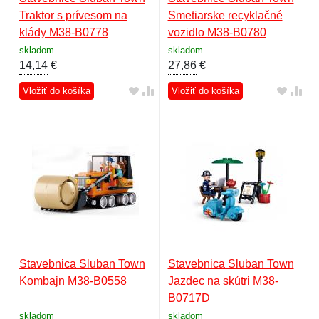
Traktor s prívesom na
Smetiarske recyklačné
klády M38-B0778
vozidlo M38-B0780
skladom
skladom
14,14
€
27,86
€
Vložiť do košíka
Vložiť do košíka
Stavebnica Sluban Town
Stavebnica Sluban Town
Kombajn M38-B0558
Jazdec na skútri M38-
B0717D
skladom
skladom