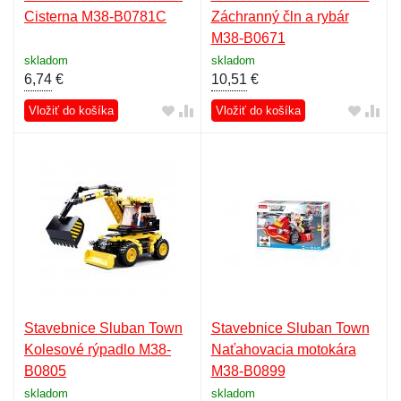
Cisterna M38-B0781C
Záchranný čln a rybár
M38-B0671
skladom
skladom
6,74
€
10,51
€
Vložiť do košíka
Vložiť do košíka
Stavebnice Sluban Town
Stavebnice Sluban Town
Kolesové rýpadlo M38-
Naťahovacia motokára
B0805
M38-B0899
skladom
skladom