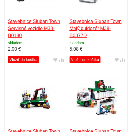
Stavebnice Sluban Town
Stavebnica Sluban Town
Servisné vozidlo M38-
Malý buldozér M38-
B0180
B0377D
skladom
skladom
2,00
€
5,08
€
Vložiť do košíka
Vložiť do košíka
Stavebnice Sluban Town
Stavebnice Sluban Town