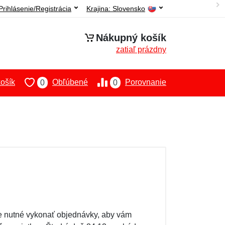
Prihlásenie/Registrácia
Krajina:
Slovensko
Nákupný košík
zatiaľ prázdny
ošík
Obľúbené
Porovnanie
0
0
 je nutné vykonať objednávky, aby vám