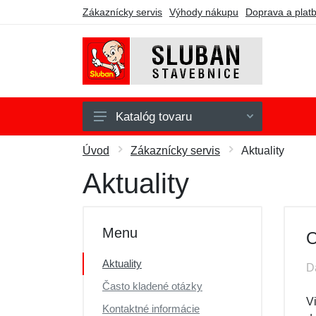
Zákaznícky servis
Výhody nákupu
Doprava a plat
Katalóg tovaru
Army
Úvod
Zákaznícky servis
Aktuality
Fire
Aktuality
Girls Dream
Model Bricks
Menu
O
Police
Aktuality
D
Town
Často kladené otázky
WWII
V
Kontaktné informácie