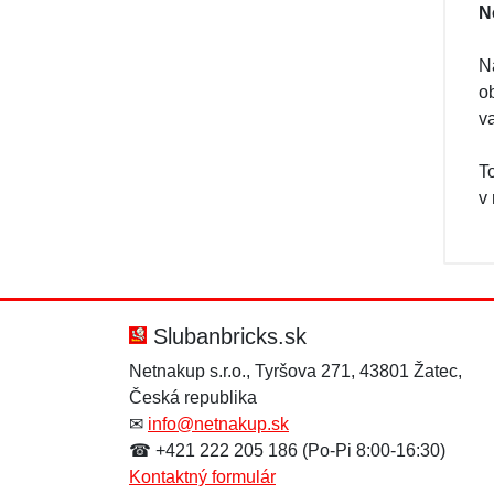
N
Na
o
v
T
v
Slubanbricks.sk
Netnakup s.r.o., Tyršova 271, 43801 Žatec,
Česká republika
✉
info@netnakup.sk
☎ +421 222 205 186 (Po-Pi 8:00-16:30)
Kontaktný formulár