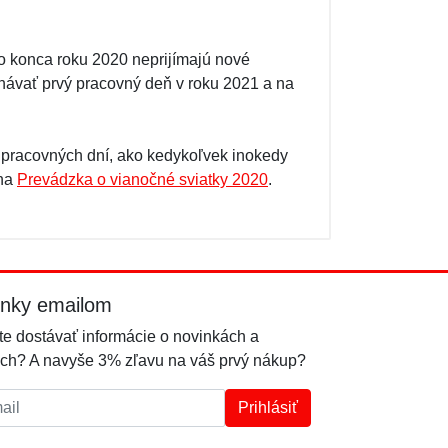
 do konca roku 2020 neprijímajú nové
návať prvý pracovný deň v roku 2021 a na
 pracovných dní, ako kedykoľvek inokedy
 na
Prevádzka o vianočné sviatky 2020
.
inky emailom
e dostávať informácie o novinkách a
ch? A navyše 3% zľavu na váš prvý nákup?
l:
Prihlásiť