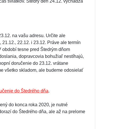
očas sviatkov. Štedrý deň 24.12. vychádza
3.12. na vašu adresu. Určite ale
21.12., 22.12. i 23.12. Práve ale termín
 V období tesne pred Štedrým dňom
oslania, dopravcovia bohužiaľ nestíhajú,
opní doručenie do 23.12. vrátane
me všetko skladom, ale budeme odosielať
učenie do Štedrého dňa
.
čený do konca roka 2020, je nutné
dorazí do Štedrého dňa, ale až na prelome