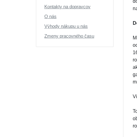
d
Ďalšie modelové rady
Kontakty na dopravcov
n
O nás
D
Výhody nákupu u nás
Zmeny pracovného času
M
o
1
r
a
g
ma
Vi
T
o
ro