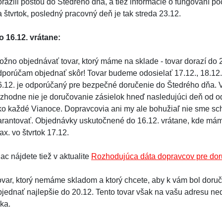
orazili poštou do Štedrého dňa, a tiež informácie o fungovaní p
a štvrtok, posledný pracovný deň je tak streda 23.12.
o 16.12. vrátane:
ožno objednávať tovar, ktorý máme na sklade - tovar dorazí do 2
dporúčam objednať skôr! Tovar budeme odosielať 17.12., 18.12., 
6.12. je odporúčaný pre bezpečné doručenie do Štedrého dňa.
ozhodne nie je doručovanie zásielok hneď nasledujúci deň od od
ko každé Vianoce. Dopravcovia ani my ale bohužiaľ nie sme sch
arantovať. Objednávky uskutočnené do 16.12. vrátane, kde má
x. vo štvrtok 17.12.
ac nájdete tiež v aktualite
Rozhodujúca dáta dopravcov pre dor
ovar, ktorý nemáme skladom a ktorý chcete, aby k vám bol doru
bjednať najlepšie do 20.12. Tento tovar však na vašu adresu ne
ka.