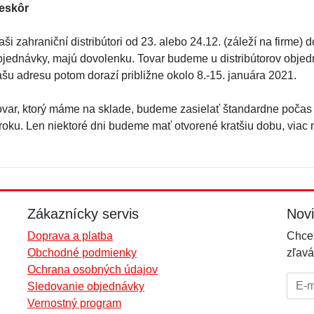
eskôr
ši zahraniční distribútori od 23. alebo 24.12. (záleží na firme)
bjednávky, majú dovolenku. Tovar budeme u distribútorov objed
ašu adresu potom dorazí približne okolo 8.-15. januára 2021.
ovar, ktorý máme na sklade, budeme zasielať štandardne počas
 roku. Len niektoré dni budeme mať otvorené kratšiu dobu, viac
Zákaznícky servis
Nov
Doprava a platba
Chcet
Obchodné podmienky
zľavá
Ochrana osobných údajov
E-mai
Sledovanie objednávky
Vernostný program