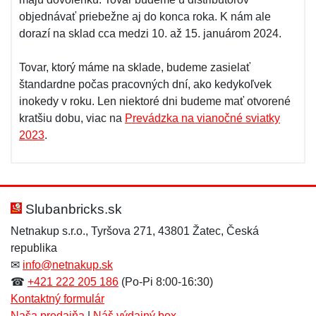
objednávať priebežne aj do konca roka. K nám ale
dorazí na sklad cca medzi 10. až 15. januárom 2024.
Tovar, ktorý máme na sklade, budeme zasielať
štandardne počas pracovných dní, ako kedykoľvek
inokedy v roku. Len niektoré dni budeme mať otvorené
kratšiu dobu, viac na
Prevádzka na vianočné sviatky
2023
.
Slubanbricks.sk
Netnakup s.r.o., Tyršova 271, 43801 Žatec, Česká
republika
✉
info@netnakup.sk
☎
+421 222 205 186
(Po-Pi 8:00-16:30)
Kontaktný formulár
Naša predajňa
|
Náš výdajný box