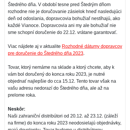
Štedrého dňa. V období tesne pred Štedrým dňom
rozhodne nie je doručovanie zásielok hneď nasledujúci
deň od odoslania, dopravcovia bohužiaľ nestíhajú, ako
každé Vianoce. Dopravcovia ani my ale bohužiaľ nie
sme schopní doručenie do 22.12. vrátane garantovať.
Viac nájdete aj v aktualite
Rozhodné dátumy dopravcov
pre doručenie do Štedrého dňa 2023
.
Tovar, ktorý nemáme na sklade a ktorý chcete, aby k
vám bol doručený do konca roku 2023, je nutné
objednať najlepšie do cca 15.12. Tento tovar však na
vašu adresu nedorazí do Štedrého dňa, ale až na
prelome roka.
Neskôr:
Naši zahraniční distribútori od 20.12. až 23.12. (záleží
na firme) do konca roku 2023 neodosielajú objednávky,
majú dovolenku. Tovar budeme u distribútorov