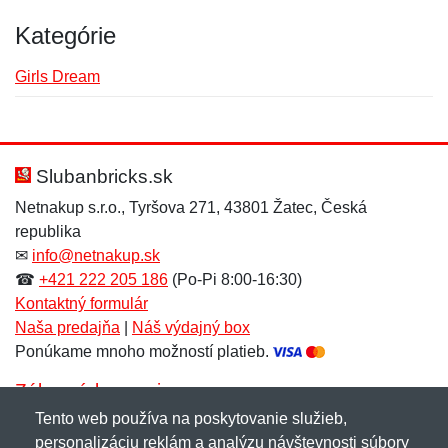
Kategórie
Girls Dream
Nová recenzia
Nová otázka
Hodnotenie:
Meno:
*
*
Slubanbricks.sk
Netnakup s.r.o., Tyršova 271, 43801 Žatec, Česká
republika
Meno:
E-mail:
*
*
✉
info@netnakup.sk
☎
+421 222 205 186
(Po-Pi 8:00-16:30)
Kontaktný formulár
Naša predajňa
|
Náš výdajný box
E-mail:
*
Ponúkame mnoho možností platieb.
Správa
*
Zákaznícky servis
Tento web používa na poskytovanie služieb,
Novinky emailom
personalizáciu reklám a analýzu návštevnosti súbory
Správa
*