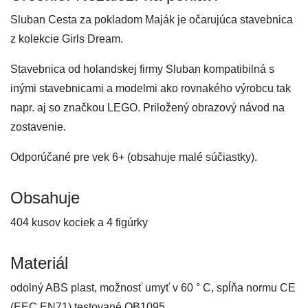
Sluban Cesta za pokladom Maják je očarujúca stavebnica
z kolekcie Girls Dream.
Stavebnica od holandskej firmy Sluban kompatibilná s
inými stavebnicami a modelmi ako rovnakého výrobcu tak
napr. aj so značkou LEGO. Priložený obrazový návod na
zostavenie.
Odporúčané pre vek 6+ (obsahuje malé súčiastky).
Obsahuje
404 kusov kociek a 4 figúrky
Materiál
odolný ABS plast, možnosť umyť v 60 ° C, spĺňa normu CE
(EEC EN71) testované QB1095