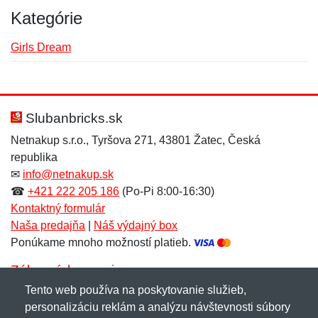
Kategórie
Girls Dream
Nová recenzia
Nová otázka
Hodnotenie:
Meno:
*
*
Slubanbricks.sk
Netnakup s.r.o., Tyršova 271, 43801 Žatec, Česká
republika
Meno:
E-mail:
*
*
✉
info@netnakup.sk
☎
+421 222 205 186
(Po-Pi 8:00-16:30)
Kontaktný formulár
Naša predajňa
|
Náš výdajný box
E-mail:
*
Ponúkame mnoho možností platieb.
Správa
*
Zákaznícky servis
Tento web používa na poskytovanie služieb,
Novinky emailom
personalizáciu reklám a analýzu návštevnosti súbory
Správa
*