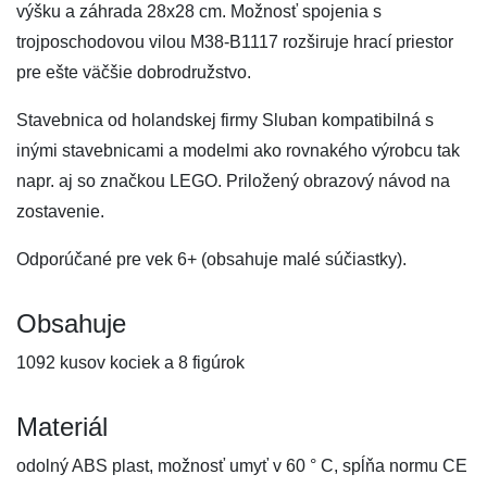
výšku a záhrada 28x28 cm. Možnosť spojenia s
trojposchodovou vilou M38-B1117 rozširuje hrací priestor
pre ešte väčšie dobrodružstvo.
Stavebnica od holandskej firmy Sluban kompatibilná s
inými stavebnicami a modelmi ako rovnakého výrobcu tak
napr. aj so značkou LEGO. Priložený obrazový návod na
zostavenie.
Odporúčané pre vek 6+ (obsahuje malé súčiastky).
Obsahuje
1092 kusov kociek a 8 figúrok
Materiál
odolný ABS plast, možnosť umyť v 60 ° C, spĺňa normu CE