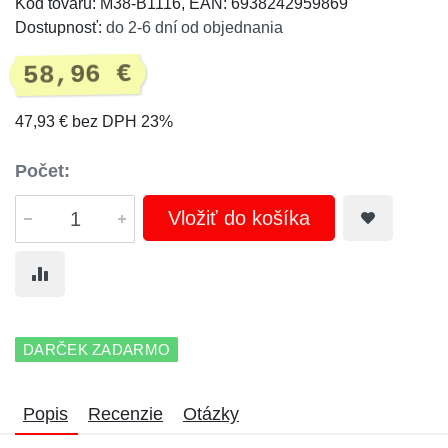
Kód tovaru: M38-B1116, EAN: 6938242959869
Dostupnosť:
do 2-6 dní od objednania
58,96 €
47,93 € bez DPH 23%
Počet:
Vložiť do košíka
DARČEK ZADARMO
Popis
Recenzie
Otázky