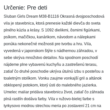
Určenie: Pre deti
Sluban Girls Dream M38-B1116 Okrasná dvojposchodová
vila je stavebnica, ktorá prenesie každé dievča do sveta
plného kúzla a krásy. S 1092 dielikmi, ôsmimi figúrkami,
psíkom, mačičkou, kanárikom, návodom a nálepkami
ponúka nekonečné možnosti pre tvorbu a hru. Vila,
vyvedená v japonskom štýle s nádhernou záhradou, v
sebe skrýva množstvo detailov. Na spodnom poschodí
nájdeme plne vybavenú kuchyňu a zastrešenú terasu,
zatiaľ čo druhé poschodie ukrýva útulnú izbu s posteľou a
toaletným stolíkom. Vonku zaujme vonkajší gril a altánok
obklopený potokom, ktorý ústi do malebného jazierka.
Umelec maliar pridáva stavebnicu život, zatiaľ čo záhrada
plná rastlín dodáva farby. Vila v ružovo-bielej farbe s
tyrkysovo modrou strechou meria po zostavení 21 cm na