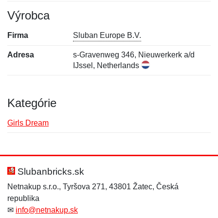
Výrobca
Firma
Sluban Europe B.V.
Adresa
s-Gravenweg 346, Nieuwerkerk a/d
IJssel, Netherlands
Kategórie
Girls Dream
Nová recenzia
Nová otázka
Hodnotenie:
Meno:
*
*
Slubanbricks.sk
Netnakup s.r.o., Tyršova 271, 43801 Žatec, Česká
republika
Meno:
E-mail:
*
*
✉
info@netnakup.sk