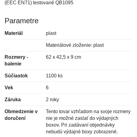
(EEC EN71) testované QB1095
Parametre
Materiál
plast
Materiálové zloženie: plast
Rozmery -
62 x 42,5 x 9 cm
balenie
Súčiastok
1100 ks
Vek
6
Záruka
2 roky
Obmedzenie v
Tento tovar vzhľadom na svoje rozmery
doručení
nie je možné zaslať do výdajných
boxov. Pri zadávaní objednávky
nebudú výdajné boxy zobrazené.