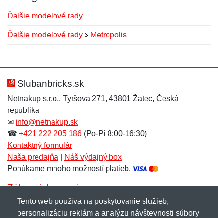
Ďalšie modelové rady
Ďalšie modelové rady
Metropolis
Nová recenzia
Nová otázka
Hodnotenie:
Meno:
*
*
Slubanbricks.sk
Netnakup s.r.o., Tyršova 271, 43801 Žatec, Česká
republika
Meno:
E-mail:
*
*
✉
info@netnakup.sk
☎
+421 222 205 186
(Po-Pi 8:00-16:30)
Kontaktný formulár
Naša predajňa
|
Náš výdajný box
E-mail:
*
Ponúkame mnoho možností platieb.
Správa
*
Zákaznícky servis
Tento web používa na poskytovanie služieb,
Novinky emailom
personalizáciu reklám a analýzu návštevnosti súbory
Správa
*