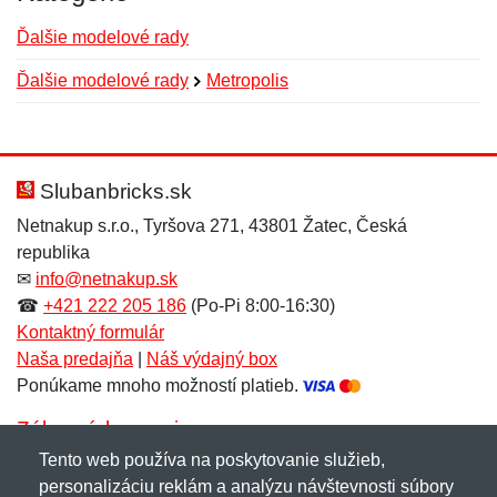
Ďalšie modelové rady
Ďalšie modelové rady
Metropolis
Nová recenzia
Nová otázka
Hodnotenie:
Meno:
*
*
Slubanbricks.sk
Netnakup s.r.o., Tyršova 271, 43801 Žatec, Česká
republika
Meno:
E-mail:
*
*
✉
info@netnakup.sk
☎
+421 222 205 186
(Po-Pi 8:00-16:30)
Kontaktný formulár
Naša predajňa
|
Náš výdajný box
E-mail:
*
Ponúkame mnoho možností platieb.
Správa
*
Zákaznícky servis
Tento web používa na poskytovanie služieb,
Novinky emailom
personalizáciu reklám a analýzu návštevnosti súbory
Správa
*