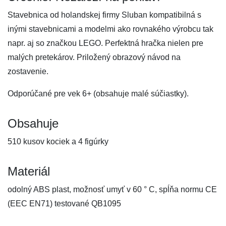
Stavebnica od holandskej firmy Sluban kompatibilná s
inými stavebnicami a modelmi ako rovnakého výrobcu tak
napr. aj so značkou LEGO. Perfektná hračka nielen pre
malých pretekárov. Priložený obrazový návod na
zostavenie.
Odporúčané pre vek 6+ (obsahuje malé súčiastky).
Obsahuje
510 kusov kociek a 4 figúrky
Materiál
odolný ABS plast, možnosť umyť v 60 ° C, spĺňa normu CE
(EEC EN71) testované QB1095