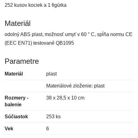
252 kusov kociek a 1 figúrka
Materiál
odolný ABS plast, možnosť umyť v 60 ° C, spĺňa normu CE
(EEC EN71) testované QB1095
Parametre
Materiál
plast
Materiálové zloženie: plast
Rozmery -
38 x 28,5 x 10 cm
balenie
Súčiastok
253 ks
Vek
6