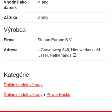
Vhodné ako
✔
áno
darček
Záruka
2 roky
Výrobca
Firma
Sluban Europe B.V.
Adresa
s-Gravenweg 346, Nieuwerkerk a/d
IJssel, Netherlands
Kategórie
Ďalšie modelové rady
Ďalšie modelové rady
Power Bricks
Nová recenzia
Nová otázka