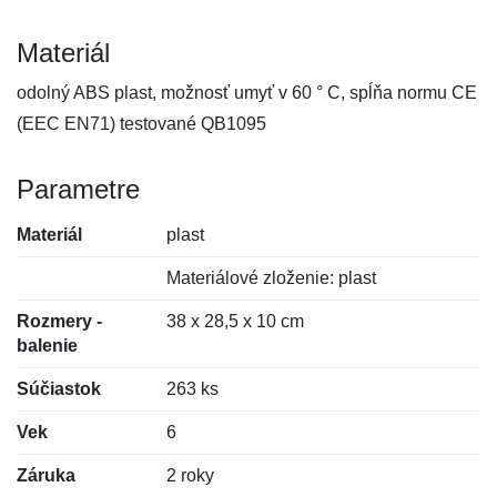
Materiál
odolný ABS plast, možnosť umyť v 60 ° C, spĺňa normu CE
(EEC EN71) testované QB1095
Parametre
Materiál
plast
Materiálové zloženie: plast
Rozmery -
38 x 28,5 x 10 cm
balenie
Súčiastok
263 ks
Vek
6
Záruka
2 roky