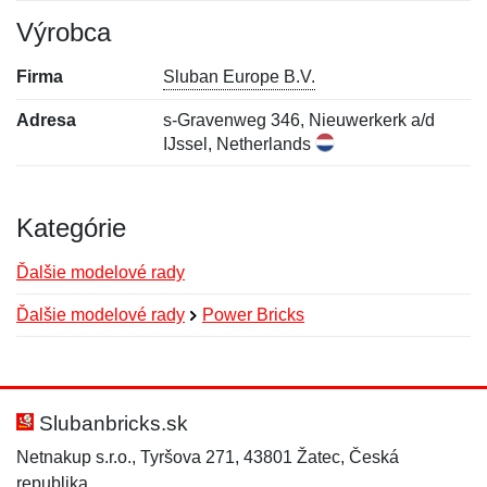
Výrobca
Firma
Sluban Europe B.V.
Adresa
s-Gravenweg 346, Nieuwerkerk a/d
IJssel, Netherlands
Kategórie
Ďalšie modelové rady
Ďalšie modelové rady
Power Bricks
Nová recenzia
Nová otázka
Hodnotenie:
Meno:
*
*
Slubanbricks.sk
Netnakup s.r.o., Tyršova 271, 43801 Žatec, Česká
republika