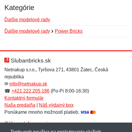
Kategórie
Ďalšie modelové rady
Ďalšie modelové rady
Power Bricks
Nová recenzia
Nová otázka
Hodnotenie:
Meno:
*
*
Slubanbricks.sk
Netnakup s.r.o., Tyršova 271, 43801 Žatec, Česká
republika
Meno:
E-mail:
*
*
✉
info@netnakup.sk
☎
+421 222 205 186
(Po-Pi 8:00-16:30)
Kontaktný formulár
Naša predajňa
|
Náš výdajný box
E-mail:
*
Ponúkame mnoho možností platieb.
Správa
*
Zákaznícky servis
Tento web používa na poskytovanie služieb,