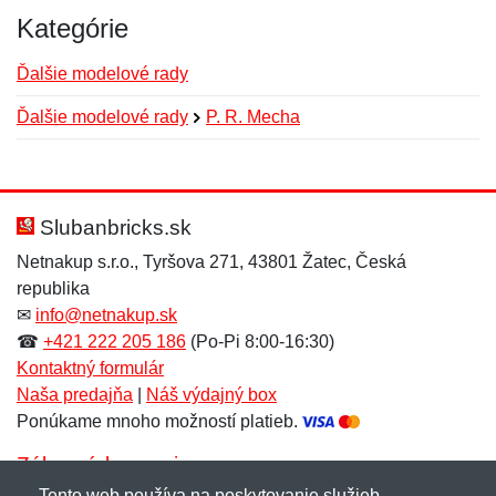
Kategórie
Ďalšie modelové rady
Ďalšie modelové rady
P. R. Mecha
Nová recenzia
Nová otázka
Hodnotenie:
Meno:
*
*
Slubanbricks.sk
Netnakup s.r.o., Tyršova 271, 43801 Žatec, Česká
republika
Meno:
E-mail:
*
*
✉
info@netnakup.sk
☎
+421 222 205 186
(Po-Pi 8:00-16:30)
Kontaktný formulár
Naša predajňa
|
Náš výdajný box
E-mail:
*
Ponúkame mnoho možností platieb.
Správa
*
Zákaznícky servis
Tento web používa na poskytovanie služieb,