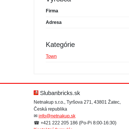
Firma
Adresa
Kategórie
Town
Nová recenzia
Nová otázka
Hodnotenie:
Meno:
*
*
Slubanbricks.sk
Netnakup s.r.o., Tyršova 271, 43801 Žatec,
Česká republika
Správa
Správa
*
*
✉
info@netnakup.sk
☎ +421 222 205 186 (Po-Pi 8:00-16:30)