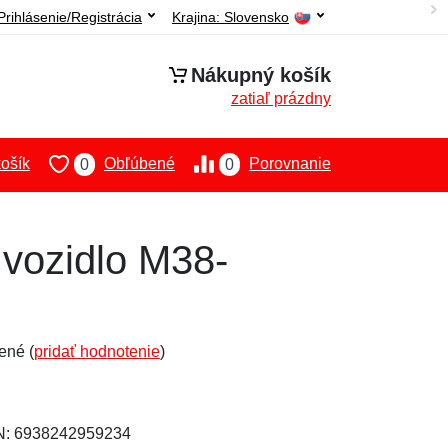
Prihlásenie/Registrácia
Krajina:
Slovensko
Nákupný košík
zatiaľ prázdny
ošík
Obľúbené
Porovnanie
0
0
 vozidlo M38-
ené (
pridať hodnotenie
)
AN: 6938242959234