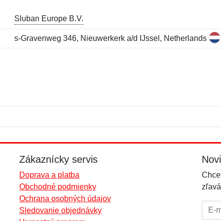
Sluban Europe B.V.
s-Gravenweg 346, Nieuwerkerk a/d IJssel, Netherlands
Meno:
E-mail:
*
*
E-mail:
*
Zákaznícky servis
Nov
Doprava a platba
Chcet
Obchodné podmienky
zľavá
Ochrana osobných údajov
E-mai
Sledovanie objednávky