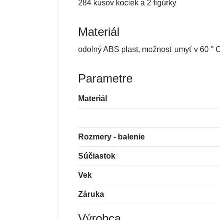
284 kusov kociek a 2 figúrky
Materiál
odolný ABS plast, možnosť umyť v 60 °
Parametre
Materiál
Rozmery - balenie
Súčiastok
Vek
Záruka
Výrobca