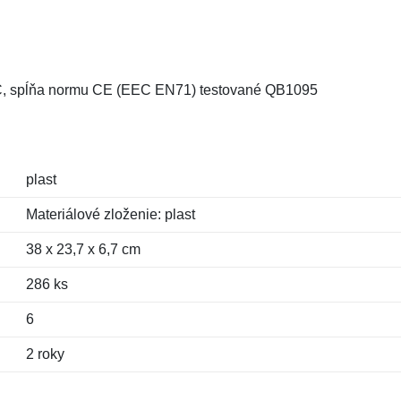
 C, spĺňa normu CE (EEC EN71) testované QB1095
plast
Materiálové zloženie: plast
38 x 23,7 x 6,7 cm
286 ks
6
2 roky