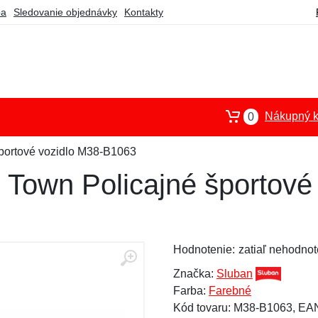
ba
Sledovanie objednávky
Kontakty
Nákupný k
0
portové vozidlo M38-B1063
 Town Policajné športové
Hodnotenie:
zatiaľ nehodnot
Značka:
Sluban
Farba:
Farebné
Kód tovaru: M38-B1063, E