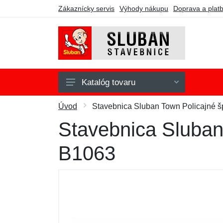
Zákaznícky servis
Výhody nákupu
Doprava a plat
Katalóg tovaru
Army
Úvod
Stavebnica Sluban Town Policajné š
Fire
Stavebnica Sluban
Girls Dream
B1063
Model Bricks
Police
Town
WWII