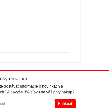
inky emailom
e dostávať informácie o novinkách a
ch? A navyše 3% zľavu na váš prvý nákup?
l:
Prihlásiť