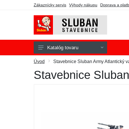
Zákaznícky servis
Výhody nákupu
Doprava a plat
Katalóg tovaru
Army
Úvod
Stavebnice Sluban Army Atlantický 
Fire
Stavebnice Sluban
Girls Dream
Model Bricks
Police
Town
WWII