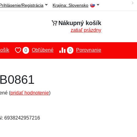
Prihlásenie/Registrácia
Krajina:
Slovensko
Nákupný košík
zatiaľ prázdny
ošík
Obľúbené
Porovnanie
0
0
-B0861
ené (
pridať hodnotenie
)
AN: 6938242957216