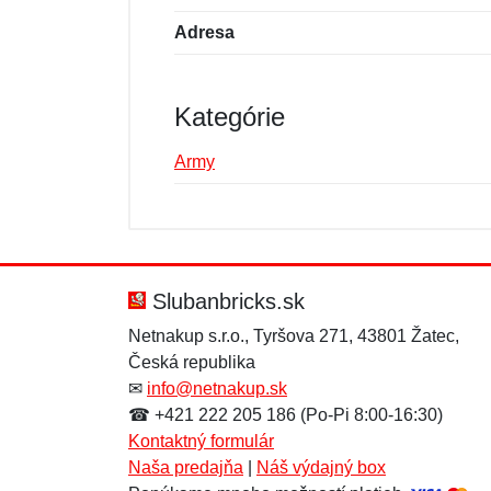
Adresa
Kategórie
Army
Nová recenzia
Nová otázka
Hodnotenie:
Meno:
*
*
Slubanbricks.sk
Netnakup s.r.o., Tyršova 271, 43801 Žatec,
Česká republika
Správa
Správa
*
*
✉
info@netnakup.sk
☎ +421 222 205 186 (Po-Pi 8:00-16:30)
Kontaktný formulár
Naša predajňa
|
Náš výdajný box