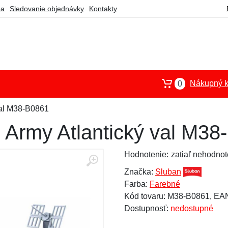
ba
Sledovanie objednávky
Kontakty
Nákupný k
0
val M38-B0861
 Army Atlantický val M38
Hodnotenie:
zatiaľ nehodnot
Značka:
Sluban
Farba:
Farebné
Kód tovaru: M38-B0861, E
Dostupnosť:
nedostupné