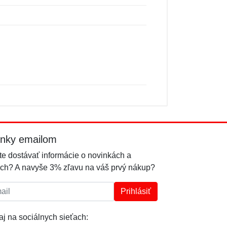
inky emailom
e dostávať informácie o novinkách a
ch? A navyše 3% zľavu na váš prvý nákup?
l:
Prihlásiť
j na sociálnych sieťach: