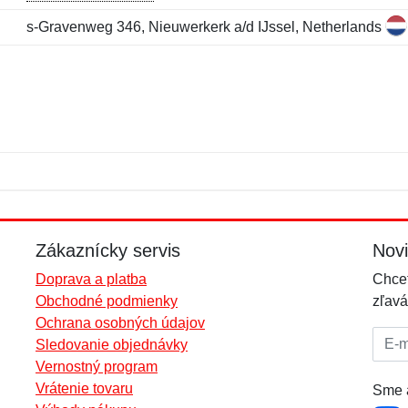
s-Gravenweg 346, Nieuwerkerk a/d IJssel, Netherlands
Meno:
E-mail:
*
*
E-mail:
*
Zákaznícky servis
Nov
Doprava a platba
Chcet
Obchodné podmienky
zľavá
Ochrana osobných údajov
E-mai
Sledovanie objednávky
Vernostný program
Vrátenie tovaru
Sme a