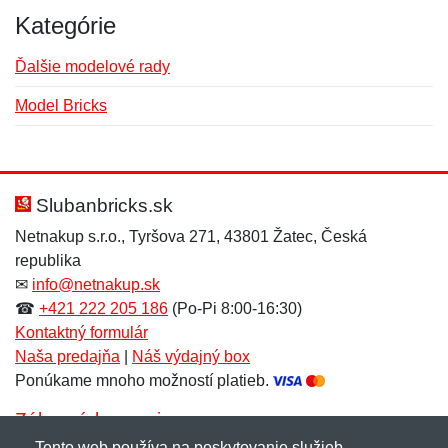
Kategórie
Ďalšie modelové rady
Model Bricks
Nová recenzia
Nová otázka
Hodnotenie:
Meno:
*
*
Slubanbricks.sk
Netnakup s.r.o., Tyršova 271, 43801 Žatec, Česká
republika
Meno:
E-mail:
*
*
✉
info@netnakup.sk
☎
+421 222 205 186
(Po-Pi 8:00-16:30)
Kontaktný formulár
Naša predajňa
|
Náš výdajný box
E-mail:
*
Ponúkame mnoho možností platieb.
Správa
*
Zákaznícky servis
Tento web používa na poskytovanie služieb,