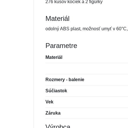
276 kusov kociek a 2 figúrky
Materiál
odolný ABS plast, možnosť umyť v 60°
Parametre
Materiál
Rozmery - balenie
Súčiastok
Vek
Záruka
Výrobca