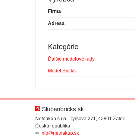
Firma
Adresa
Kategórie
Ďalšie modelové rady
Model Bricks
Nová recenzia
Nová otázka
Hodnotenie:
Meno:
*
*
Slubanbricks.sk
Netnakup s.r.o., Tyršova 271, 43801 Žatec,
Česká republika
Správa
Správa
*
*
✉
info@netnakup.sk