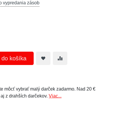
o vypredania zásob
ť do košíka
e môcť vybrať malý darček zadarmo. Nad 20 €
 aj z drahších darčekov.
Viac...