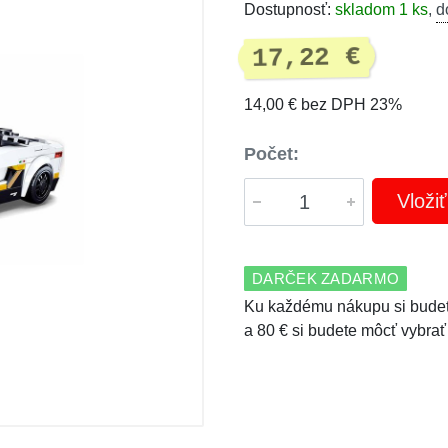
Dostupnosť:
skladom 1 ks
,
d
17,22 €
14,00 € bez DPH 23%
Počet:
Vloži
DARČEK ZADARMO
Ku každému nákupu si budet
a 80 € si budete môcť vybrať