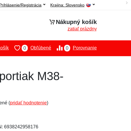
Prihlásenie/Registrácia
Krajina:
Slovensko
Nákupný košík
zatiaľ prázdny
ošík
Obľúbené
Porovnanie
0
0
portiak M38-
ené (
pridať hodnotenie
)
AN: 6938242958176