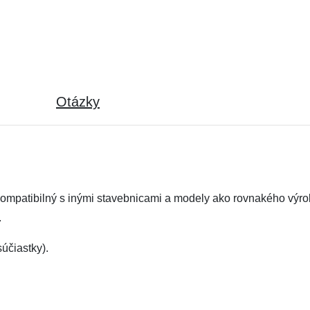
Otázky
kompatibilný s inými stavebnicami a modely ako rovnakého výro
.
účiastky).