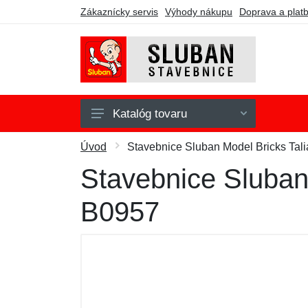
Zákaznícky servis
Výhody nákupu
Doprava a plat
Katalóg tovaru
Army
Úvod
Stavebnice Sluban Model Bricks Tal
Fire
Stavebnice Sluban
Girls Dream
B0957
Model Bricks
Police
Town
WWII