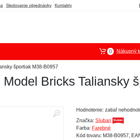
ba
Sledovanie objednávky
Kontakty
Nákupný k
0
iansky športiak M38-B0957
 Model Bricks Taliansky š
Hodnotenie:
zatiaľ nehodnot
Značka:
Sluban
Farba:
Farebné
Kód tovaru: M38-B0957, E