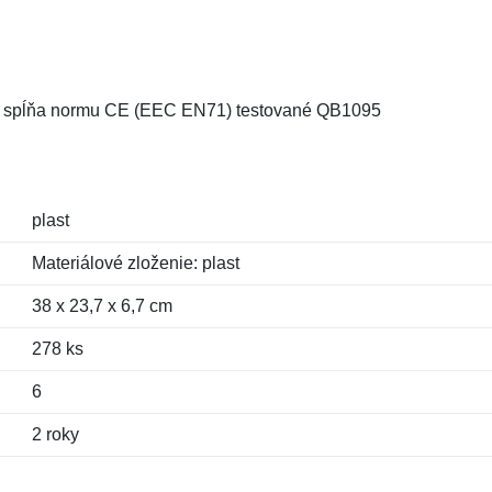
C, spĺňa normu CE (EEC EN71) testované QB1095
plast
Materiálové zloženie: plast
38 x 23,7 x 6,7 cm
278 ks
6
2 roky