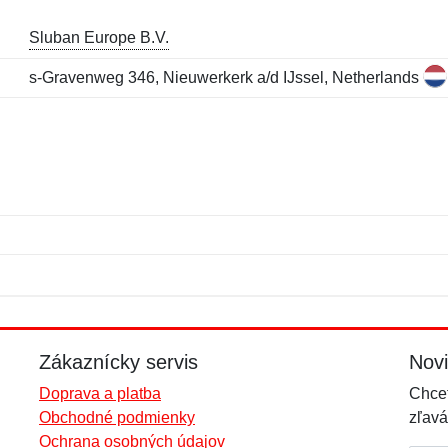
Sluban Europe B.V.
s-Gravenweg 346, Nieuwerkerk a/d IJssel, Netherlands
Meno:
E-mail:
*
*
E-mail:
*
Zákaznícky servis
Nov
Doprava a platba
Chcet
Obchodné podmienky
zľavá
Ochrana osobných údajov