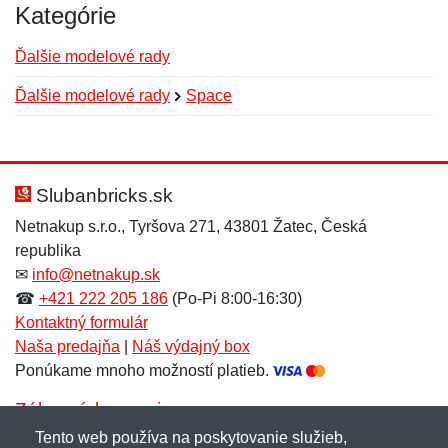
Kategórie
Ďalšie modelové rady
Ďalšie modelové rady
Space
Nová recenzia
Nová otázka
Hodnotenie:
Meno:
*
*
Slubanbricks.sk
Netnakup s.r.o., Tyršova 271, 43801 Žatec, Česká
republika
Meno:
E-mail:
*
*
✉
info@netnakup.sk
☎
+421 222 205 186
(Po-Pi 8:00-16:30)
Kontaktný formulár
Naša predajňa
|
Náš výdajný box
E-mail:
*
Ponúkame mnoho možností platieb.
Správa
*
Zákaznícky servis
Tento web používa na poskytovanie služieb,
Novinky emailom