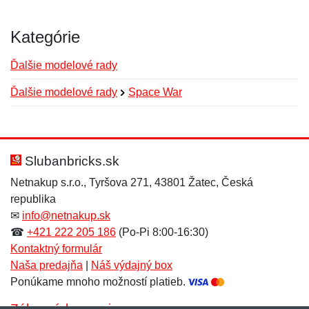
Kategórie
Ďalšie modelové rady
Ďalšie modelové rady
Space War
Nová recenzia
Nová otázka
Hodnotenie:
Meno:
*
*
Slubanbricks.sk
Netnakup s.r.o., Tyršova 271, 43801 Žatec, Česká
republika
Meno:
E-mail:
*
*
✉
info@netnakup.sk
☎
+421 222 205 186
(Po-Pi 8:00-16:30)
Kontaktný formulár
Naša predajňa
|
Náš výdajný box
E-mail:
*
Ponúkame mnoho možností platieb.
Správa
*
Zákaznícky servis