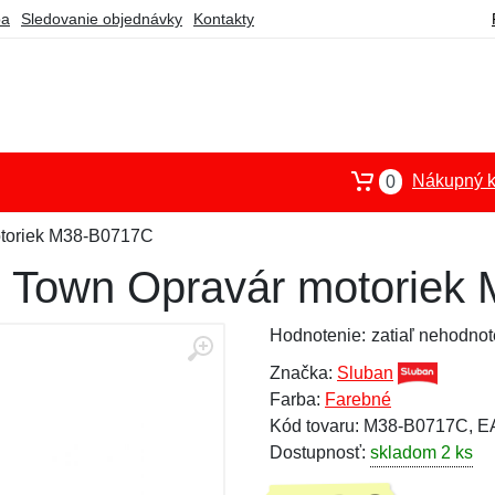
ba
Sledovanie objednávky
Kontakty
Nákupný k
0
otoriek M38-B0717C
n Town Opravár motoriek
Hodnotenie:
zatiaľ nehodnot
Značka:
Sluban
Farba:
Farebné
Kód tovaru: M38-B0717C, 
Dostupnosť:
skladom 2 ks