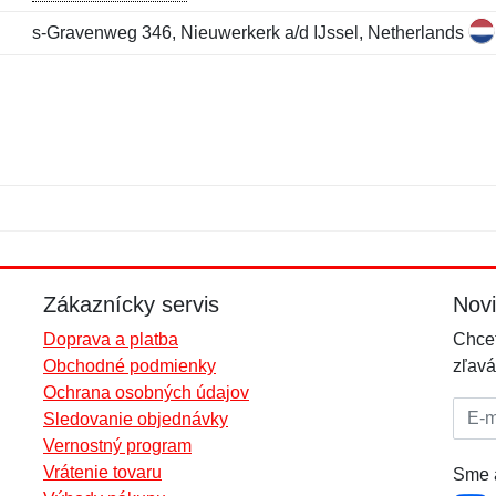
s-Gravenweg 346, Nieuwerkerk a/d IJssel, Netherlands
Meno:
E-mail:
*
*
E-mail:
*
Zákaznícky servis
Nov
Doprava a platba
Chcet
Obchodné podmienky
zľavá
Ochrana osobných údajov
E-mai
Sledovanie objednávky
Vernostný program
Vrátenie tovaru
Sme a