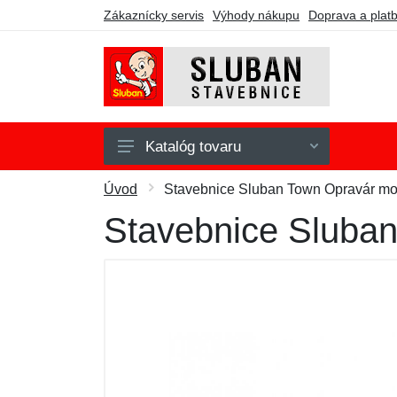
Zákaznícky servis
Výhody nákupu
Doprava a plat
Katalóg tovaru
Army
Úvod
Stavebnice Sluban Town Opravár m
Fire
Stavebnice Sluba
Girls Dream
Model Bricks
Police
Town
WWII