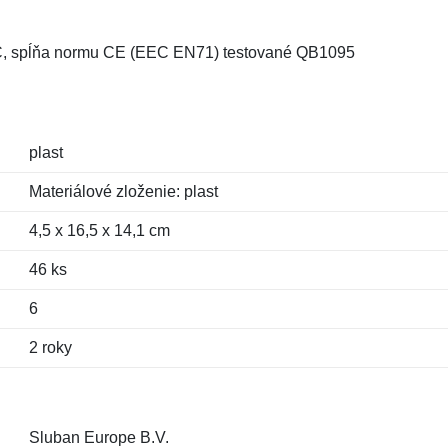
 C, spĺňa normu CE (EEC EN71) testované QB1095
plast
Materiálové zloženie: plast
4,5 x 16,5 x 14,1 cm
46 ks
6
2 roky
Sluban Europe B.V.