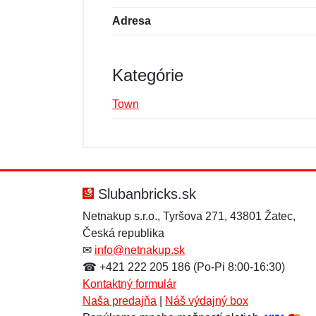
Adresa
Kategórie
Town
Nová recenzia
Nová otázka
Hodnotenie:
Meno:
*
*
Slubanbricks.sk
Netnakup s.r.o., Tyršova 271, 43801 Žatec,
Česká republika
Správa
Správa
*
*
✉
info@netnakup.sk
☎ +421 222 205 186 (Po-Pi 8:00-16:30)
Kontaktný formulár
Naša predajňa
|
Náš výdajný box