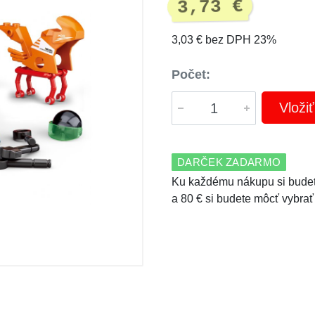
3,73 €
3,03 € bez DPH 23%
Počet:
Vloži
DARČEK ZADARMO
Ku každému nákupu si budet
a 80 € si budete môcť vybrať