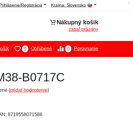
Prihlásenie/Registrácia
Krajina:
Slovensko
Nákupný košík
zatiaľ prázdny
ošík
Obľúbené
Porovnanie
0
0
 M38-B0717C
ené (
pridať hodnotenie
)
EAN: 8719558071586