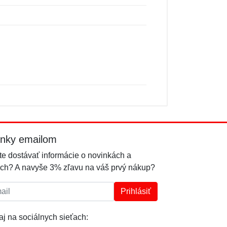
inky emailom
e dostávať informácie o novinkách a
ch? A navyše 3% zľavu na váš prvý nákup?
l:
Prihlásiť
j na sociálnych sieťach: