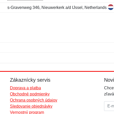
s-Gravenweg 346, Nieuwerkerk a/d IJssel, Netherlands
Meno:
E-mail:
*
*
E-mail:
*
Zákaznícky servis
Nov
Doprava a platba
Chcet
Obchodné podmienky
zľavá
Ochrana osobných údajov
E-mai
Sledovanie objednávky
Vernostný program