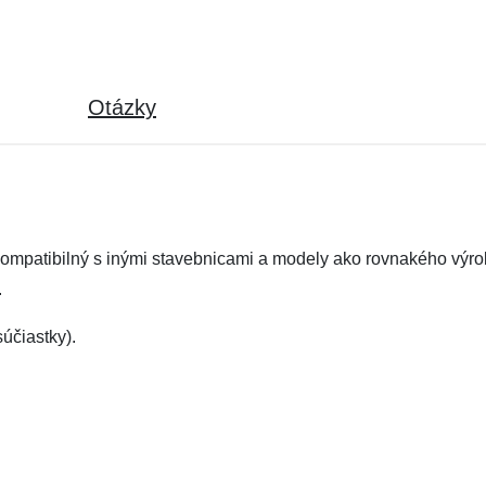
Otázky
kompatibilný s inými stavebnicami a modely ako rovnakého výro
.
účiastky).