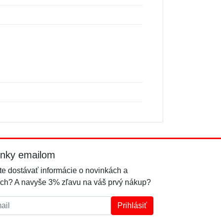
inky emailom
e dostávať informácie o novinkách a
ch? A navyše 3% zľavu na váš prvý nákup?
l:
Prihlásiť