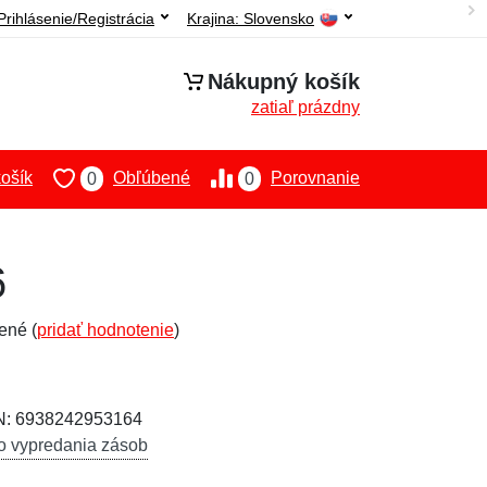
Prihlásenie/Registrácia
Krajina:
Slovensko
Nákupný košík
zatiaľ prázdny
ošík
Obľúbené
Porovnanie
0
0
6
ené (
pridať hodnotenie
)
AN: 6938242953164
o vypredania zásob