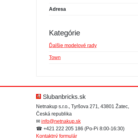
Adresa
Kategórie
Ďalšie modelové rady
Town
Nová recenzia
Nová otázka
Hodnotenie:
Meno:
*
*
Slubanbricks.sk
Netnakup s.r.o., Tyršova 271, 43801 Žatec,
Česká republika
Správa
Správa
*
*
✉
info@netnakup.sk
☎ +421 222 205 186 (Po-Pi 8:00-16:30)
Kontaktný formulár