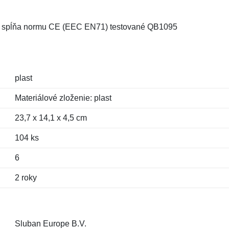
C, spĺňa normu CE (EEC EN71) testované QB1095
plast
Materiálové zloženie: plast
23,7 x 14,1 x 4,5 cm
104 ks
6
2 roky
Sluban Europe B.V.