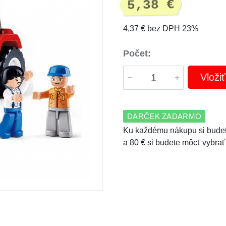
5,38 €
4,37 € bez DPH 23%
Počet:
Vloži
DARČEK ZADARMO
Ku každému nákupu si budet
a 80 € si budete môcť vybrať