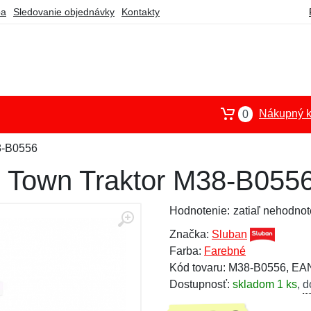
ba
Sledovanie objednávky
Kontakty
Nákupný k
0
8-B0556
n Town Traktor M38-B055
Hodnotenie:
zatiaľ nehodnot
Značka:
Sluban
Farba:
Farebné
Kód tovaru: M38-B0556, E
Dostupnosť:
skladom 1 ks
,
d