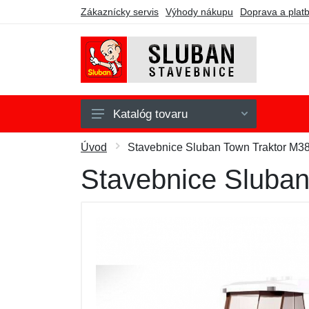
Zákaznícky servis
Výhody nákupu
Doprava a plat
Katalóg tovaru
Army
Úvod
Stavebnice Sluban Town Traktor M3
Fire
Stavebnice Sluba
Girls Dream
Model Bricks
Police
Town
WWII