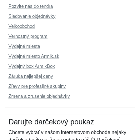
Pozvite nás do tendra
Sledovanie objednávky
Velkoobchod
Vernostný program
Výdajné miesta
Výdajné miesto Armik.sk
Výdajný box ArmikBox
Záruka najlepšej ceny
Zľavy pre profesijné skupiny
Zmena a zrušenie objednávky
Darujte darčekový poukaz
Chcete vybrať v našom internetovom obchode nejaký
darček a bojíte sa, že sa nebude páčiť? Darčekové